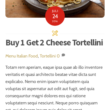
JULI
24
2016
Buy 1 Get 2 Cheese Tortellini
Menu
Italian Food
,
Tortellini
0
Totam rem aperiam, eaque ipsa quae ab illo inventore
veritatis et quasi architecto beatae vitae dicta sunt
explicabo. Nemo enim ipsam voluptatem quia
voluptas sit aspernatur aut odit aut fugit, sed quia
consequuntur magni dolores eos qui ratione
voluptatem sequi nesciunt. Neque porro quisquam
est, qui dolorem ipsum quia dolor sit amet,