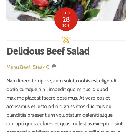
JULI
28
2016
Delicious Beef Salad
Menu
Beef
,
Steak
0
Nam libero tempore, cum soluta nobis est eligendi
optio cumque nihil impedit quo minus id quod
maxime placeat facere possimus. At vero eos et
accusamus et iusto odio dignissimos ducimus qui
blanditiis praesentium voluptatum deleniti atque
corrupti quos dolores et quas molestias excepturi sint
occaecati cupiditate non provident, similique sunt in