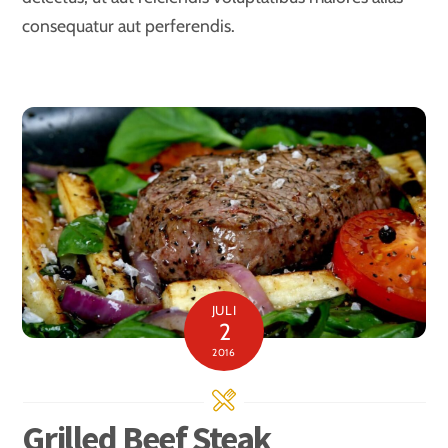
consequatur aut perferendis.
JULI
2
2016
Grilled Beef Steak