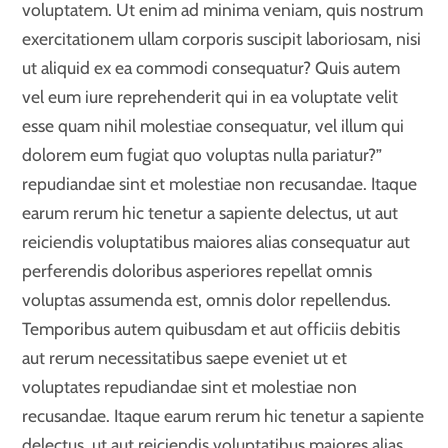
voluptatem. Ut enim ad minima veniam, quis nostrum
exercitationem ullam corporis suscipit laboriosam, nisi
ut aliquid ex ea commodi consequatur? Quis autem
vel eum iure reprehenderit qui in ea voluptate velit
esse quam nihil molestiae consequatur, vel illum qui
dolorem eum fugiat quo voluptas nulla pariatur?”
repudiandae sint et molestiae non recusandae. Itaque
earum rerum hic tenetur a sapiente delectus, ut aut
reiciendis voluptatibus maiores alias consequatur aut
perferendis doloribus asperiores repellat omnis
voluptas assumenda est, omnis dolor repellendus.
Temporibus autem quibusdam et aut officiis debitis
aut rerum necessitatibus saepe eveniet ut et
voluptates repudiandae sint et molestiae non
recusandae. Itaque earum rerum hic tenetur a sapiente
delectus, ut aut reiciendis voluptatibus maiores alias